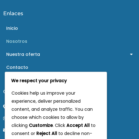
Enlaces
Inicio
Nosotros
Nuestra oferta
Contacto
We respect your privacy
Contáctanos
Cookies help us improve your
experience, deliver personalized
Zona Rumi Rumi S/N
content, and analyze traffic. You can
choose which cookies to allow by
(+591) 75793141
clicking
Customize
. Click
Accept All
to
contacto@montessorisucre.edu.bo
consent or
Reject All
to decline non-