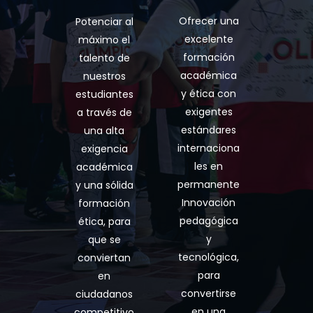
Ofrecer una
Potenciar al
excelente
máximo el
formación
talento de
académica
nuestros
y ética con
estudiantes
exigentes
a través de
estándares
una alta
internaciona
exigencia
les en
académica
permanente
y una sólida
Innovación
formación
pedagógica
ética, para
y
que se
tecnológica,
conviertan
para
en
convertirse
ciudadanos
en una
competitivo