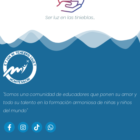
Ser luz en las tinieblas...
"Somos una comunidad de educadores que ponen su amor y
todo su talento en la formación armoniosa de niñas y niños
del mundo"